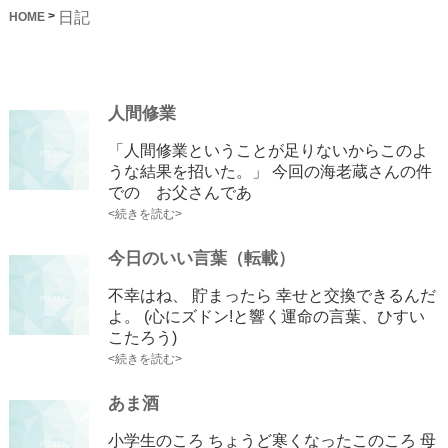
日記
>
HOME
人間修業
「人間修業ということが足りないからこのよ
うな結果を招いた。」 今回の海老蔵さんの件
での お父さんであ
<続きを読む>
今日のいい言葉（転載）
不幸はね、 貯まったら 幸せと交換できるんだ
よ。 (心にズドン!と響く運命の言葉、ひすい
こたろう)
<続きを読む>
あま酒
小学生のころ ちょうど寒くなったこのころ 母