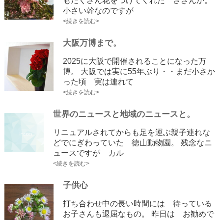
もたくさん花をつけてくれた さざんか。
小さい幹なのですが
<続きを読む>
大阪万博まで。
2025に大阪で開催されることになった万
博。 大阪では実に55年ぶり・・まだ小さか
った頃 実は連れて
<続きを読む>
世界のニュースと地域のニュースと。
リニュアルされてからも足を運ぶ親子連れな
どでにぎわっていた 徳山動物園。 残念なニ
ュースですが カル
<続きを読む>
子供心
打ち合わせ中の長い時間には 待っている
お子さんも退屈なもの。 昨日は お勧めで