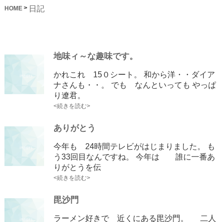
日記
>
HOME
地味ィ～な趣味です。
かれこれ 15０シート。 和から洋・・ダイア
ナさんも・・。 でも なんといっても やっぱ
り遼君。
<続きを読む>
ありがとう
今年も 24時間テレビがはじまりました。 も
う33回目なんですね。 今年は 誰に一番あ
りがとうを伝
<続きを読む>
毘沙門
ラーメン好きで 近くにある毘沙門。 二人