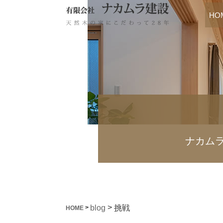
HO
ナカム
>
挑戦
blog
>
HOME