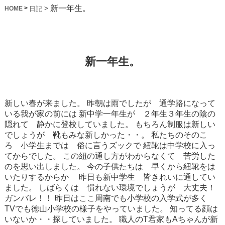
新一年生。
>
>
日記
HOME
新一年生。
新しい春が来ました。
昨朝は雨でしたが 通学路になって
いる我が家の前には
新中学一年生が ２年生３年生の陰の
隠れて 静かに登校していました。
もちろん制服は新しい
でしょうが 靴もみな新しかった・・。
私たちのそのこ
ろ 小学生までは 俗に言うズックで
紐靴は中学校に入っ
てからでした。
この紐の通し方がわからなくて 苦労した
のを思い出しました。
今の子供たちは 早くから紐靴をは
いたりするからか
昨日も新中学生 皆きれいに通してい
ました。
しばらくは 慣れない環境でしょうが 大丈夫！
ガンバレ！！
昨日はここ周南でも小学校の入学式が多く
TVでも徳山小学校の様子をやっていました。
知ってる顔は
いないか・・探していました。
職人のT君家もAちゃんが新