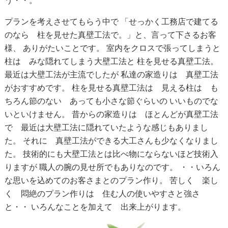
う・・。
プランを考えさせてもらう中で
「せっかく工務店で建てる
のなら 柱を見せた真壁工法で。」と、言って下さるお客
様、
ありがたいことです。
室内をクロスで張ってしまうと
柱は みな隠れてしまう大壁工法と
柱を見せる真壁工法。
最近は大壁工法が主流でしたが
私達の家造りは 真壁工法
がおすすめです。
柱を見せる真壁工法は 見える柱は も
ちろん節のない あっても小さな節ぐらいの
いいものでな
いといけません。
昔からの家造りは ほとんどが真壁工法
で 最近は大壁工法に隠れていたような感じもありまし
た。
それに 真壁工法ができる大工さんも少なくなりまし
た。
技術的にも大壁工法とは比べ物にならないほど技術入
りますが
職人の腕の見せ所でもありなのです。
・・いろん
な思いを込めてのお客さまとのプラン作り。
苦しく 楽し
く 悶絶のプラン作りは 住む人の使いやすさと強さ
と・・
いろんなことを加えて 出来上がります。