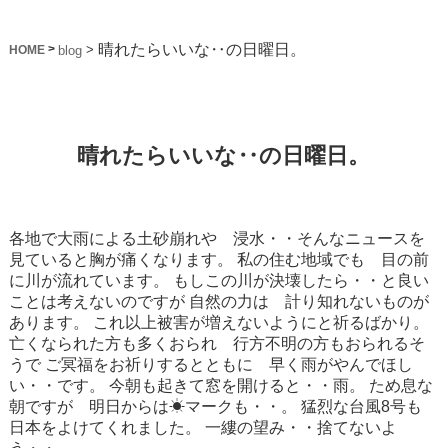
晴れたらいいな‥の日曜日。
>
>
blog
HOME
晴れたらいいな‥の日曜日。
各地で大雨による土砂崩れや 浸水・・そんなニュースを
見ていると胸が痛くなります。
私の住む地域でも 目の前
に川が流れています。
もしこの川が決壊したら・・と良い
ことは考えないのですが
自然の力は 計り知れないものが
あります。
これ以上被害が増えないようにと祈るばかり。
亡くなられた方も多くおられ 行方不明の方もおられるそ
うで
ご冥福をお祈りするとともに 早く雨がやんでほし
い・・です。
今朝も起きて窓を開けると・・雨。
ため息な
朝ですが 明日からは☀マークも・・。
猛烈な台風8号も
日本をよけてくれました。
一縷の望み・・捨てないよ