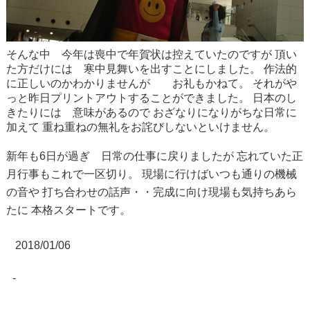
そんな中 今年は喪中で年賀状は控えていたのですが
頂い
た方だけには 寒中見舞いを出すことにしました。
作法的
に正しいのかわかりませんが お礼もかねて。
それがや
っと昨日プリントアウトすることができました。
日本のし
きたりには 意味があるので
おざなりになりがちな日常に
加えて
重ね重ねの無礼をお詫びしないといけません。
新年も6日が過ぎ 日常の仕事に戻りましたが
忘れていた正
月行事もこれで一区切り。
現場に行けばいつも通りの機械
の音や
打ち合わせの話声・・完成に向け現場も気持ちあら
たに
本格スタートです。
2018/01/06
-