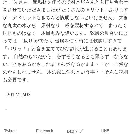
た。
先週も 無垢材を使うので材木屋さんとも打ち合わせ
をさせていただきましたが
たくさんのメリットもあります
が デメリットもきちんと説明しないといけません。
大き
な丸太の木から 床材なり 板を製材するので まったく
同じものはなく 木目もみな違います。
乾燥の度合いによ
っては ”反り”がでたり
暖房を使う時には乾燥しすぎて
「パリッ！」と音を立ててひび割れが生じることもありま
す。
自然のものだから 必ずそうなるとも限らず ならな
いこともあるかもしれませんが
なるがまま・・が 自然な
のかもしれません。
木の家に住むという事・・そんな説明
も必要です。
2017/12/03
-
Twitter
Facebook
LINE
B!
はてブ