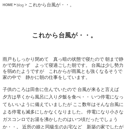
これから台風が・・。
>
>
blog
HOME
これから台風が・・。
雨戸もしっかり閉めて 真っ暗の状態で寝たので
朝まで静
かで気付かず よって寝過ごした朝です。
台風は少し勢力
を弱めたようですが これからが雨風とも強くなるそうで
家の中で 静かに朝の仕事をしています。
子供のころは田舎に住んでいたので
台風が来ると言えば
夕方は早くから風呂に入り夕飯を食べ・・
いつ停電になっ
てもいいように備えていましたが
ここ数年はそんな台風に
よる停電も滅多にしかなくなりました。
停電になり小さな
ガスコンロでお湯を沸かしたのはいつ頃だったでしょう
か・・。
近所の娘と同級生のお宅など 新築の家でしたが