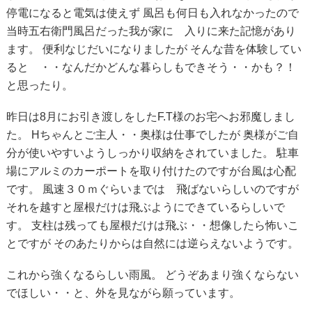
停電になると電気は使えず
風呂も何日も入れなかったので
当時五右衛門風呂だった我が家に 入りに来た記憶があり
ます。
便利なじだいになりましたが
そんな昔を体験してい
ると ・・なんだかどんな暮らしもできそう・・かも？！
と思ったり。
昨日は8月にお引き渡しをしたF.T様のお宅へお邪魔しまし
た。
Hちゃんとご主人・・奥様は仕事でしたが
奥様がご自
分が使いやすいようしっかり収納をされていました。
駐車
場にアルミのカーポートを取り付けたのですが台風は心配
です。
風速３０ｍぐらいまでは 飛ばないらしいのですが
それを越すと屋根だけは飛ぶようにできているらしいで
す。
支柱は残っても屋根だけは飛ぶ・・想像したら怖いこ
とですが
そのあたりからは自然には逆らえないようです。
これから強くなるらしい雨風。
どうぞあまり強くならない
でほしい・・と、外を見ながら願っています。