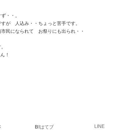
けず・・。
ですが 人込み・・ちょっと苦手です。
南市民になられて お祭りにも出られ・・
す。
さん！
k
LINE
B!
はてブ