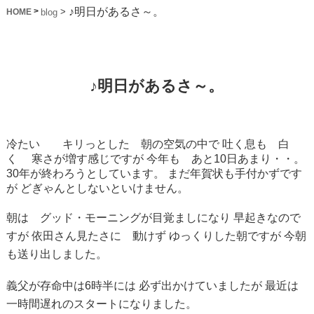
♪明日があるさ～。
>
>
blog
HOME
♪明日があるさ～。
冷たい キリっとした 朝の空気の中で
吐く息も 白
く
寒さが増す感じですが
今年も あと10日あまり・・。
30年が終わろうとしています。
まだ年賀状も手付かずです
が
どぎゃんとしないといけません。
朝は グッド・モーニングが目覚ましになり
早起きなので
すが
依田さん見たさに 動けず
ゆっくりした朝ですが
今朝
も送り出しました。
義父が存命中は6時半には
必ず出かけていましたが
最近は
一時間遅れのスタートになりました。