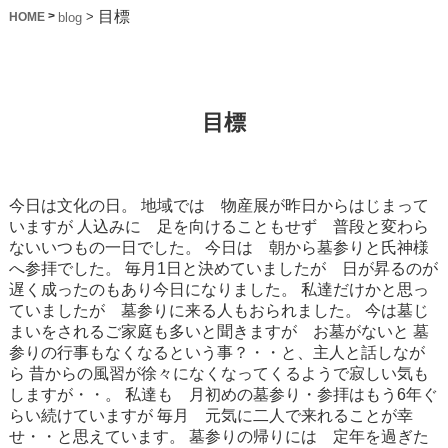
目標
>
>
blog
HOME
目標
今日は文化の日。
地域では 物産展が昨日からはじまって
いますが
人込みに 足を向けることもせず 普段と変わら
ないいつもの一日でした。
今日は 朝から墓参りと氏神様
へ参拝でした。
毎月1日と決めていましたが 日が昇るのが
遅く成ったのもあり今日になりました。
私達だけかと思っ
ていましたが 墓参りに来る人もおられました。
今は墓じ
まいをされるご家庭も多いと聞きますが お墓がないと
墓
参りの行事もなくなるという事？・・と、主人と話しなが
ら
昔からの風習が徐々になくなってくるようで寂しい気も
しますが・・。
私達も 月初めの墓参り・参拝はもう6年ぐ
らい続けていますが
毎月 元気に二人で来れることが幸
せ・・と思えています。
墓参りの帰りには 定年を過ぎた