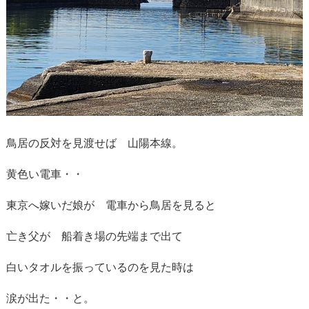
鳥居の反対を見渡せば 山陽本線。
黄色い電車・・
東京へ嫁いだ娘が 電車から鳥居を見ると
亡き父が 船着き場の先端まで出て
白いタオルを振っているのを見た時は
涙が出た・・と。