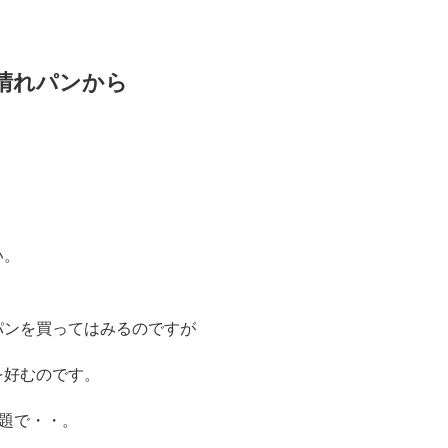
晴れパンから
。
い。
パンを買ってはみるのですが
を好むのです。
問題で・・。