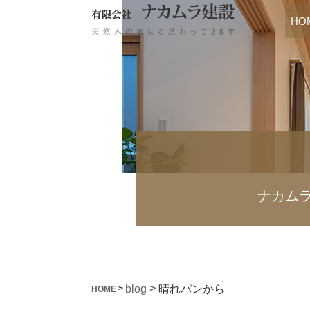
HO
ナカム
>
晴れパンから
blog
>
HOME