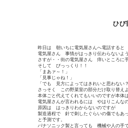
ひび
昨日は 朝いちに電気屋さんへ電話すると
電気屋さん 事情がはっきり伝わらないよ
さすが・・街の電気屋さん 痒いところに
そして びっっくり！！
「まあァ～！」
「見事じゃね！」
「でも 見方によってはきれいと思わない
さっそく この野菜室の部分だけ取り替え
本体ごと代えてくれてもいいのですが本体
電気屋さんが言われるには やはりこんな
原因は はっきりわからないのですが
製造過程で 針で刺したぐらいの傷でもあ
と予測です。
パナソニック製と言っても 機械や人の手