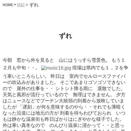
ずれ
>
>
日記
HOME
ずれ
今朝 窓から外を見ると 山にはうっすら雪景色。
もう１
２月も中旬・・。
現場は県内でも１，２を争
う寒いところらしい。
昨日は 室内でセルロースファイバ
ーの吹込みがありました。
そこであまりゴソゴソできない
ので 屋外の仕事を・・
シトシト降る雨に 退散でした。
天気と風邪が流行っているので 無理はできません。
夕方
はニュースなどでプーチン大統領の到着から放映していま
したが
「遅刻」が何を意味するのやら・・それでも薄暗く
なった沿道には地元の方が
到着を待ちわびておられ いつ
もは静かな温泉街も昨日ばかりはにぎやかな様子でした。
外は寒い真冬なので のんびり温泉に浸かって・・と思っ