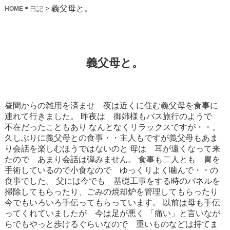
義父母と。
>
>
日記
HOME
義父母と。
昼間からの雑用を済ませ 夜は近くに住む義父母を食事に
連れて行きました。
昨夜は 御姉様もバス旅行のようで
不在だったこともあり
なんとなくリラックスですが・・。
久しぶりに義父母との食事・・主人もですが義父母もあま
り会話を楽しむほうではないのと
母は 耳が遠くなって来
たので あまり会話は弾みません。
食事も二人とも 胃を
手術しているので小食なので ゆっくりよく噛んで・・の
食事でした。
父には今でも 基礎工事をする時のパネルを
掃除してもらったり、ごみの焼却炉を管理してもらったり
今でもいろいろ手伝ってもらっています。
以前は母も手伝
ってくれていましたが 今は足が悪く
「痛い」と言いなが
らでもやっと歩けるぐらいなので 重いものなどは持てま