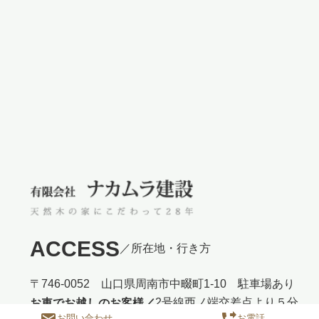
ACCESS
／所在地・行き方
〒746-0052 山口県周南市中畷町1-10 駐車場あり
2号線西ノ端交差点より５分
お車でお越しのお客様／
email
phone_forwarded
お問い合わせ
お電話