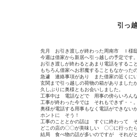
引っ
先月 お引き渡しが終わった周南市 Ｉ様
今週は借家から新居へ引っ越しの予定です
お引き渡しが終わるとあまり電話をするこ
もちろん借家へお邪魔することもなかった
急遽 連絡事項があり また借家の近くに
玄関まで引っ越しの荷物の箱がありました
久しぶりに奥様ともお会いしました。
工事中は 電話などで 用事の傍らいろん
工事が終わった今では それもできず・・
奥様が電話する用事もなく電話ができない
ホントに そう！
工事のこととかの話は すぐに終わって 
どこの店の〇〇が美味しい 〇〇に行った
結局 食べ物の話が多いのですが それが