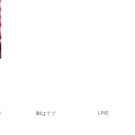
k
LINE
B!
はてブ