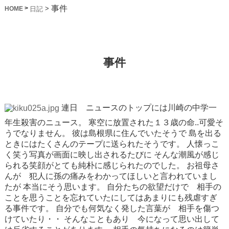
事件
>
>
日記
HOME
事件
連日 ニュースのトップには川崎の中学一
年生殺害のニュース。
寒空に放置された１３歳の命..可愛そ
うでなりません。
彼は島根県に住んでいたそうで
島を出る
ときにはたくさんのテープに送られたそうです。
人懐っこ
く笑う写真が画面に映し出されるたびに
そんな潮風が感じ
られる笑顔がとても純朴に感じられたのでした。
お祖母さ
んが 犯人に孫の痛みをわかってほしいと言われていまし
たが
本当にそう思います。
自分たちの欲望だけで 相手の
ことを思うことを忘れていたにしてはあまりにも残虐すぎ
る事件です。
自分でも何気なく発した言葉が 相手を傷つ
けていたり・・
そんなこともあり 今になって思い出して