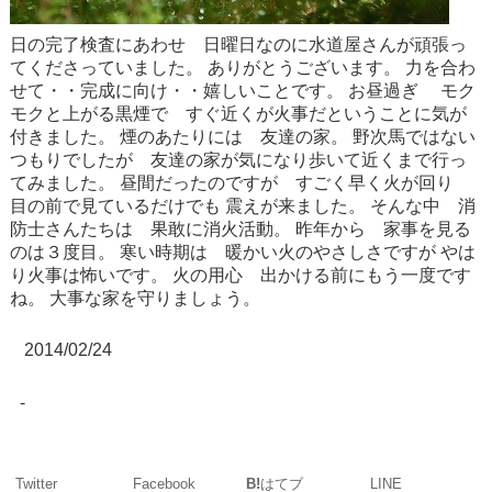
日の完了検査にあわせ 日曜日なのに水道屋さんが頑張っ
てくださっていました。
ありがとうございます。
力を合わ
せて・・完成に向け・・嬉しいことです。
お昼過ぎ
モク
モクと上がる黒煙で すぐ近くが火事だということに気が
付きました。
煙のあたりには 友達の家。
野次馬ではない
つもりでしたが 友達の家が気になり歩いて近くまで行っ
てみました。
昼間だったのですが すごく早く火が回り
目の前で見ているだけでも
震えが来ました。
そんな中 消
防士さんたちは 果敢に消火活動。
昨年から 家事を見る
のは３度目。
寒い時期は 暖かい火のやさしさですが
やは
り火事は怖いです。
火の用心 出かける前にもう一度です
ね。
大事な家を守りましょう。
2014/02/24
-
Twitter
Facebook
LINE
B!
はてブ