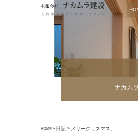
HO
ナカム
>
メリークリスマス。
日記
>
HOME