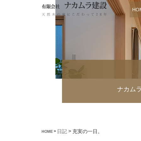
HO
ナカム
>
充実の一日。
日記
>
HOME