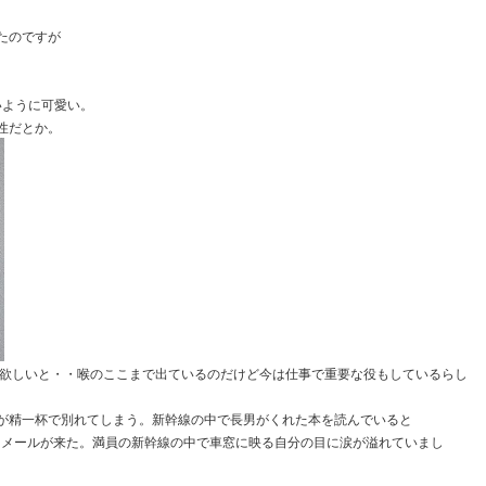
たのですが
いように可愛い。
性だとか。
欲しいと・・喉のここまで出ているのだけど
今は仕事で重要な役もしているらし
が精一杯で別れてしまう。
新幹線の中で長男がくれた本を読んでいると
とメールが来た。
満員の新幹線の中で車窓に映る自分の目に涙が溢れていまし