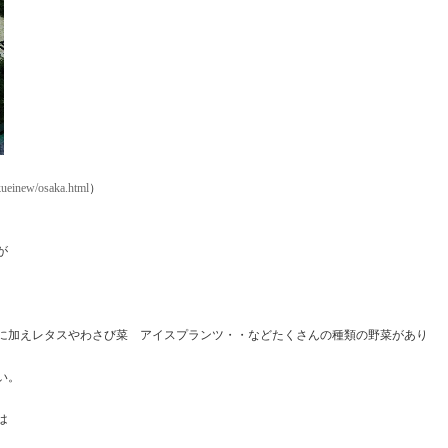
）
ueinew/osaka.html
が
に加えレタスやわさび菜 アイスプランツ・・などたくさんの種類の野菜があり
い。
は