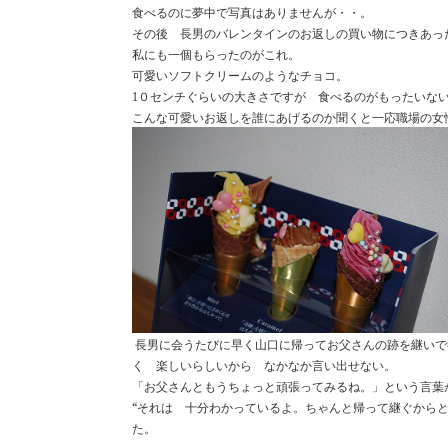
食べるのに夢中で写真はありませんが・・。
その後 長男のバレンタインのお返しの買い物につきあっ
私にも一個もらったのがこれ。
可愛いソフトクリームのようなチョコ。
０センチぐらいの大きさですが 食べるのがもったいな
1
こんな可愛いお返しを誰にあげるのか聞くと一応職場の女
長男に会うたびに
早く山口に帰ってお父さんの跡を継いで
く 楽しいらしいから なかなか言い出せない。
「お父さんともうちょっと頑張ってみるね。」という言葉
“それは 十分わかっているよ。ちゃんと帰って継ぐから
た。