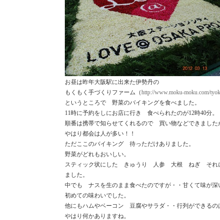
お昼は昨年大阪駅に出来た伊勢丹の
もくもく手づくりファーム（
http://www.moku-moku.com/tyok
というところで 野菜のバイキングを食べました。
時に予約をしにお店に行き 食べられたのが
時
分。
11
12
40
順番は携帯で知らせてくれるので 買い物などできました
やはり都会は人が多い！！
ただここのバイキング 待っただけありました。
野菜がどれもおいしい。
スティック状にした きゅうり 人参 大根 ねぎ
それ
ました。
中でも ナスを生のまま食べたのですが・・甘くて味が深
初めての味わいでした。
他にもハムやベーコン 豆腐やサラダ・・行列ができるの
やはり何かありますね。