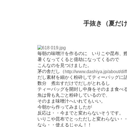
手抜き（夏だ
毎朝の味噌汁を作るのに いりこや昆布、
暑くなってくると億劫になってくるので
こんなのを見つけました。
茅の舎だし（
http://www.dashiya.jp/about/dif
だし素材を細かく粉砕してティーバッグに
数分 煮出すだけでだしがとれるし
ティーバッグを開封し中身をそのまま食べ
魚は骨も丸ごと粉砕しているので、
そのまま味噌汁へいれてもいい。
今朝から作ってみましたが
反応は・・今までと変わらないそうです。
いりこや昆布でとっただしと変わらない・
なら・・使えるじゃん！！