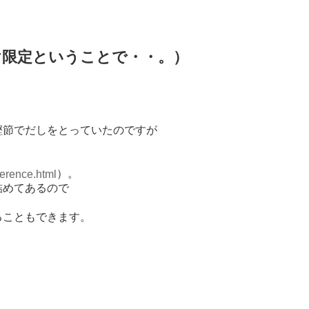
け限定ということで・・。）
鰹節でだしをとっていたのですが
）。
ference.html
詰めてあるので
ることもできます。
・