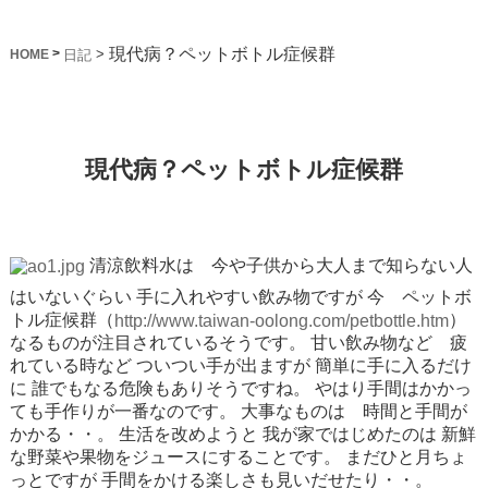
現代病？ペットボトル症候群
>
>
日記
HOME
現代病？ペットボトル症候群
清涼飲料水は 今や子供から大人まで知らない人
はいないぐらい
手に入れやすい飲み物ですが
今 ペットボ
トル症候群（
）
http://www.taiwan-oolong.com/petbottle.htm
なるものが注目されているそうです。
甘い飲み物など 疲
れている時など
ついつい手が出ますが
簡単に手に入るだけ
に
誰でもなる危険もありそうですね。
やはり手間はかかっ
ても手作りが一番なのです。
大事なものは 時間と手間が
かかる・・。
生活を改めようと
我が家ではじめたのは
新鮮
な野菜や果物をジュースにすることです。
まだひと月ちょ
っとですが
手間をかける楽しさも見いだせたり・・。